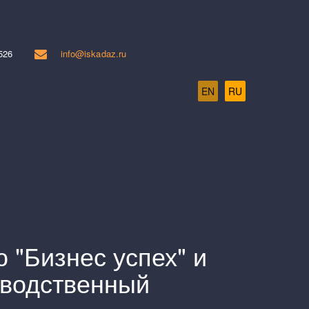
526
info@iskadaz.ru
EN
RU
"Бизнес успех" и
зводственный